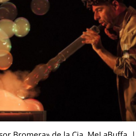
sor Bromera» de la Cia. MeLaBuffa. |