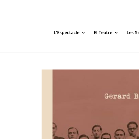
L’Espectacle
El Teatre
Les S