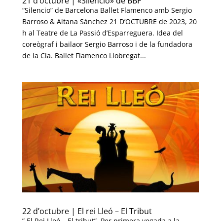
21 d’octubre | «Silencio» de BBF
“Silencio” de Barcelona Ballet Flamenco amb Sergio
Barroso & Aitana Sánchez 21 D’OCTUBRE de 2023, 20
h al Teatre de La Passió d’Esparreguera. Idea del
coreògraf i bailaor Sergio Barroso i de la fundadora
de la Cia. Ballet Flamenco Llobregat...
22 d’octubre | El rei Lleó – El Tribut
” El Rei Lleó – El tribut”. Per primera vegada a la