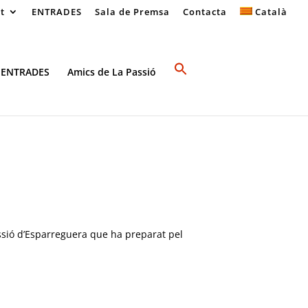
at
ENTRADES
Sala de Premsa
Contacta
Català
 ENTRADES
Amics de La Passió
assió d’Esparreguera que ha preparat pel