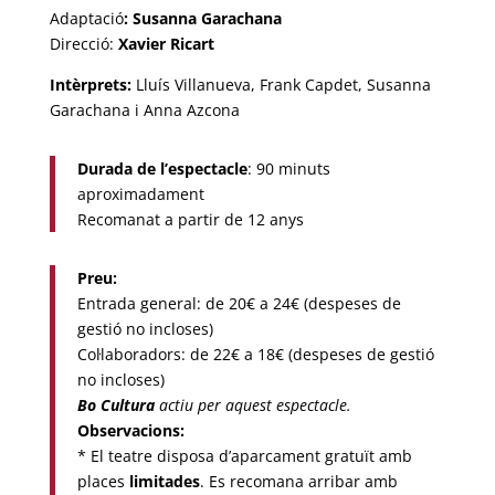
Adaptació
: Susanna Garachana
Direcció:
Xavier Ricart
Intèrprets:
Lluís Villanueva, Frank Capdet, Susanna
Garachana i Anna Azcona
Durada de l’espectacle
: 90 minuts
aproximadament
Recomanat a partir de 12 anys
Preu:
Entrada general: de 20€ a 24€ (despeses de
gestió no incloses)
Col·laboradors: de 22€ a 18€ (despeses de gestió
no incloses)
Bo Cultura
actiu per aquest espectacle.
Observacions:
* El teatre disposa d’aparcament gratuït amb
places
limitades
. Es recomana arribar amb