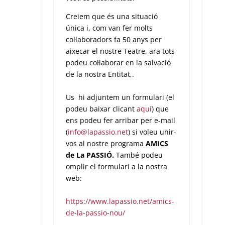
Creiem que és una situació
única i, com van fer molts
col·laboradors fa 50 anys per
aixecar el nostre Teatre, ara tots
podeu col·laborar en la salvació
de la nostra Entitat,.
Us hi adjuntem un formulari (el
podeu baixar clicant
aquí
) que
ens podeu fer arribar per e-mail
(
info@lapassio.net
) si voleu unir-
vos al nostre programa
AMICS
de La PASSIÓ.
També podeu
omplir el formulari a la nostra
web:
https://www.lapassio.net/amics-
de-la-passio-nou/