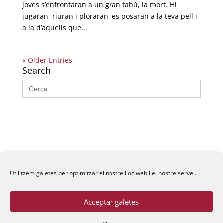
joves s’enfrontaran a un gran tabú, la mort. Hi
jugaran, riuran i ploraran, es posaran a la teva pell i
a la d’aquells que...
« Older Entries
Search
Search
for:
Fundació La Passió d’Esparreguera, 2026
Utilitzem galetes per optimitzar el nostre lloc web i el nostre servei.
Acceptar galetes