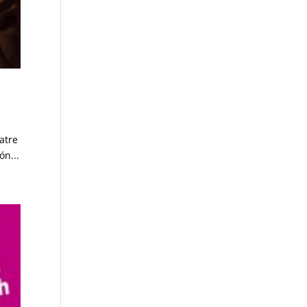
atre
ón...