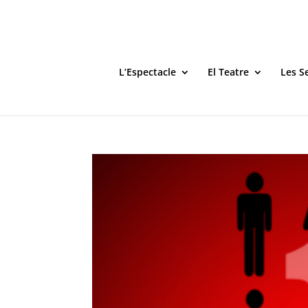
L’Espectacle
El Teatre
Les S