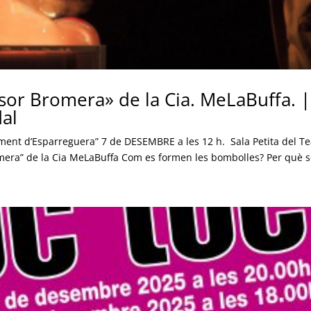
sor Bromera» de la Cia. MeLaBuffa. |
dal
tament d’Esparreguera” 7 de DESEMBRE a les 12 h. Sala Petita del Te
omera” de la Cia MeLaBuffa Com es formen les bombolles? Per què s