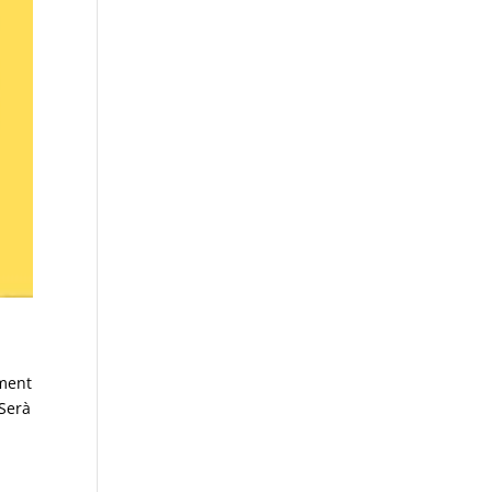
ment
!Serà