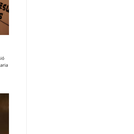
sió
taria