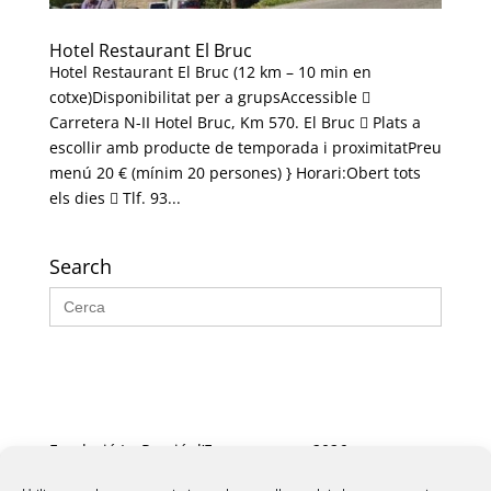
Hotel Restaurant El Bruc
Hotel Restaurant El Bruc (12 km – 10 min en
cotxe)Disponibilitat per a grupsAccessible 
Carretera N-II Hotel Bruc, Km 570. El Bruc  Plats a
escollir amb producte de temporada i proximitatPreu
menú 20 € (mínim 20 persones) } Horari:Obert tots
els dies  Tlf. 93...
Search
Search
for:
Fundació La Passió d’Esparreguera, 2026