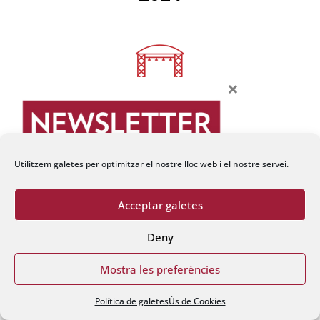
×
2023
Utilitzem galetes per optimitzar el nostre lloc web i el nostre servei.
Acceptar galetes
Deny
2022
Mostra les preferències
Política de galetes
Ús de Cookies