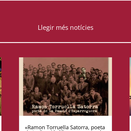
Llegir més notícies
«Ramon Torruella Satorra, poeta