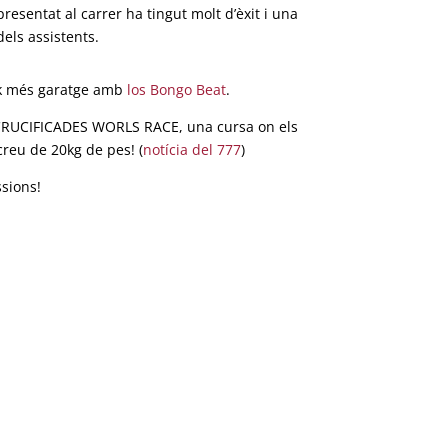
esentat al carrer ha tingut molt d’èxit i una
els assistents.
ock més garatge amb
los Bongo Beat
.
a CRUCIFICADES WORLS RACE, una cursa on els
reu de 20kg de pes! (
notícia del 777
)
ssions!