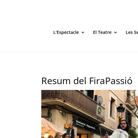
L’Espectacle
El Teatre
Les S
Resum del FiraPassió