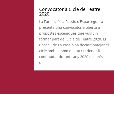
Convocatòria Cicle de Teatre
2020
La Fundació La Passió d’Esparreguera
presenta una convocatòria oberta a
propostes escèniques que vulguin
formar part del Cicle de Teatre 2020. El
Consell de La Passió ha decidit batejar el
cicle amb el nom de CREU i donar-li
continuïtat durant l’any 2020 després
de...
« Older Entries