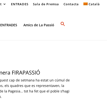
at
ENTRADES
Sala de Premsa
Contacta
Català
 ENTRADES
Amics de La Passió
imera FIRAPASSIÓ
quest cap de setmana ha estat un cúmul de
ans, els quadres que es representaven, la
de la Pagesia… tot ha fet que el poble s’hagi
ó.