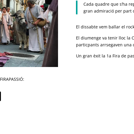
Cada quadre que s’ha repr
gran admiració per part d
El dissabte vem ballar el r
El diumenge va tenir lloc l
particpants arrsegaven una c
Un gran èxit la 1a Fira de pa
e FIRAPASSIÓ: