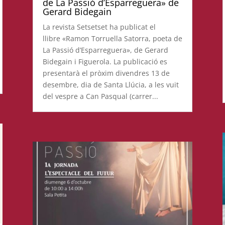
de La Passió d’Esparreguera» de
Gerard Bidegain
La revista Setsetset ha publicat el
llibre «Ramon Torruella Satorra, poeta de
La Passió d’Esparreguera», de Gerard
Bidegain i Figuerola. La publicació es
presentarà el pròxim divendres 13 de
desembre, dia de Santa Llúcia, a les vuit
del vespre a Can Pasqual (carrer...