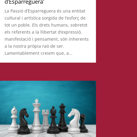
d’Esparreguera’
La Passió d’Esparreguera és una entitat
cultural i artística sorgida de l’esforç de
tot un poble. Els drets humans, sobretot
els referents a la llibertat d’expressió,
manifestació i pensament, són inherents
a la nostra pròpia raó de ser.
Lamentablement creiem que, a...