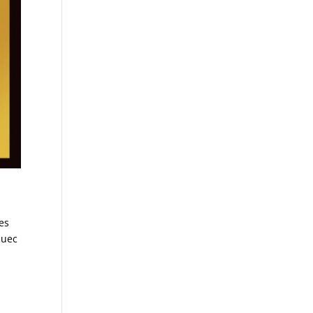
es
suec