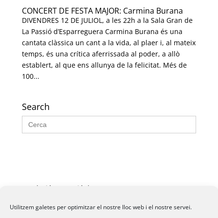
CONCERT DE FESTA MAJOR: Carmina Burana
DIVENDRES 12 DE JULIOL, a les 22h a la Sala Gran de
La Passió d’Esparreguera Carmina Burana és una
cantata clàssica un cant a la vida, al plaer i, al mateix
temps, és una crítica aferrissada al poder, a allò
establert, al que ens allunya de la felicitat. Més de
100...
Search
Search
for:
Fundació La Passió d’Esparreguera, 2026
Utilitzem galetes per optimitzar el nostre lloc web i el nostre servei.