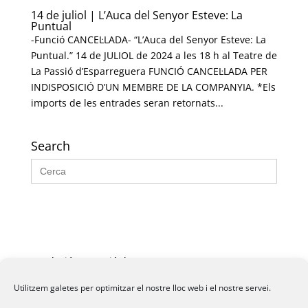
14 de juliol | L’Auca del Senyor Esteve: La
Puntual
-Funció CANCEL·LADA- “L’Auca del Senyor Esteve: La
Puntual.” 14 de JULIOL de 2024 a les 18 h al Teatre de
La Passió d’Esparreguera FUNCIÓ CANCEL·LADA PER
INDISPOSICIÓ D’UN MEMBRE DE LA COMPANYIA. *Els
imports de les entrades seran retornats...
Search
Search
for:
Fundació La Passió d’Esparreguera, 2026
Utilitzem galetes per optimitzar el nostre lloc web i el nostre servei.