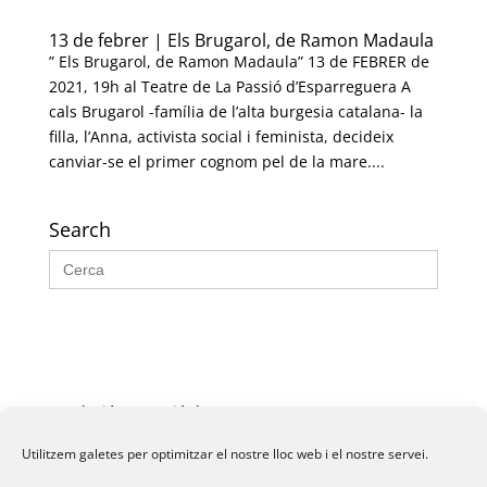
13 de febrer | Els Brugarol, de Ramon Madaula
” Els Brugarol, de Ramon Madaula” 13 de FEBRER de
2021, 19h al Teatre de La Passió d’Esparreguera A
cals Brugarol -família de l’alta burgesia catalana- la
filla, l’Anna, activista social i feminista, decideix
canviar-se el primer cognom pel de la mare....
Search
Search
for:
Fundació La Passió d’Esparreguera, 2026
Utilitzem galetes per optimitzar el nostre lloc web i el nostre servei.