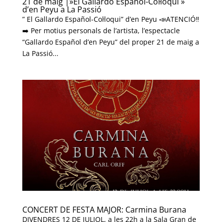
21 de maig |»El Gallardo Español-Col·loqui »
d’en Peyu a La Passió
” El Gallardo Español-Col·loqui” d’en Peyu 📣ATENCIÓ‼️
➡️ Per motius personals de l’artista, l’espectacle
“Gallardo Español d’en Peyu” del proper 21 de maig a
La Passió...
CONCERT DE FESTA MAJOR: Carmina Burana
DIVENDRES 12 DE JULIOL, a les 22h a la Sala Gran de