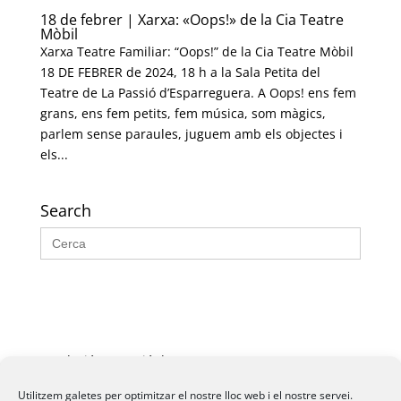
18 de febrer | Xarxa: «Oops!» de la Cia Teatre
Mòbil
Xarxa Teatre Familiar: “Oops!” de la Cia Teatre Mòbil
18 DE FEBRER de 2024, 18 h a la Sala Petita del
Teatre de La Passió d’Esparreguera. A Oops! ens fem
grans, ens fem petits, fem música, som màgics,
parlem sense paraules, juguem amb els objectes i
els...
Search
Search
for:
Fundació La Passió d’Esparreguera, 2026
Utilitzem galetes per optimitzar el nostre lloc web i el nostre servei.