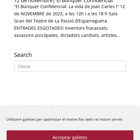
12 de novembre| El Búnquer Confidencial
“El Búnquer Confidencial: La vida de Joan Carles I” 12
de NOVEMBRE de 2023, a les 12h i a les 18 h Sala
Gran del Teatre de La Passió d’Esparreguera.
ENTRADES ESGOTADES! Inventors fracassats,
assassins psicòpates, dictadors caníbals, artistes...
Search
Search
for:
Fundació La Passió d’Esparreguera, 2026
Utilitzem galetes per optimitzar el nostre lloc web i el nostre servei.
Acceptar galetes