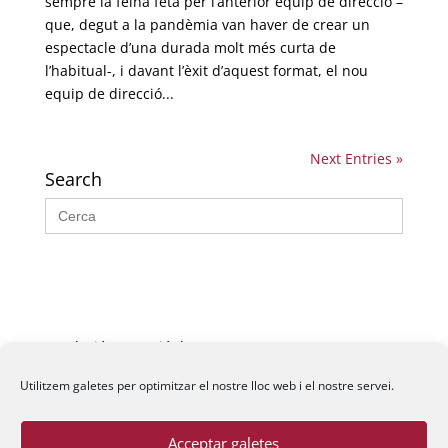
sempre la feina feta per l’anterior equip de direcció –
que, degut a la pandèmia van haver de crear un
espectacle d’una durada molt més curta de
l’habitual-, i davant l’èxit d’aquest format, el nou
equip de direcció...
Next Entries »
Search
Search
for:
Fundació La Passió d’Esparreguera, 2026
Utilitzem galetes per optimitzar el nostre lloc web i el nostre servei.
Acceptar galetes