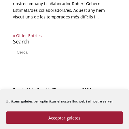
nostrecompany i col·laborador Robert Gobern.
Estimats/des col·laboradors/es, Aquest any hem
viscut una de les temporades més difícils i...
« Older Entries
Search
Search
for:
Fundació La Passió d’Esparreguera, 2026
Utilitzem galetes per optimitzar el nostre lloc web i el nostre servei.
Acceptar galetes