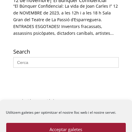
12 de novembre| El Búnquer Confidencial
“El Búnquer Confidencial: La vida de Joan Carles I” 12
de NOVEMBRE de 2023, a les 12h i a les 18 h Sala
Gran del Teatre de La Passió d’Esparreguera.
ENTRADES ESGOTADES! Inventors fracassats,
assassins psicòpates, dictadors caníbals, artistes...
Search
Search
for:
Fundació La Passió d’Esparreguera, 2026
Utilitzem galetes per optimitzar el nostre lloc web i el nostre servei.
Acceptar galetes