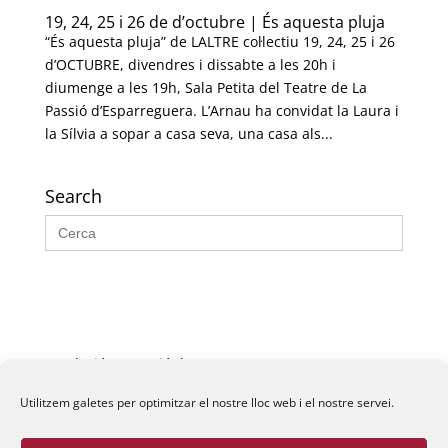
19, 24, 25 i 26 de d’octubre | És aquesta pluja
“És aquesta pluja” de LALTRE col·lectiu 19, 24, 25 i 26
d’OCTUBRE, divendres i dissabte a les 20h i
diumenge a les 19h, Sala Petita del Teatre de La
Passió d’Esparreguera. L’Arnau ha convidat la Laura i
la Sílvia a sopar a casa seva, una casa als...
Search
Search
for:
Fundació La Passió d’Esparreguera, 2026
Utilitzem galetes per optimitzar el nostre lloc web i el nostre servei.