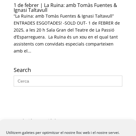
1 de febrer | La Ruina: amb Tomàs Fuentes &
Ignasi Taltavull
“La Ruina: amb Tomàs Fuentes & Ignasi Taltavull”
ENTRADES ESGOTADES! -SOLD OUT- 1 de FEBRER de
2025, a les 20 h Sala Gran del Teatre de La Passió
d’Esparreguera. La Ruïna és un xou en el qual tant
assistents com convidats especials comparteixen
amb el...
Search
Search
for:
Fundació La Passió d’Esparreguera, 2026
Utilitzem galetes per optimitzar el nostre lloc web i el nostre servei.