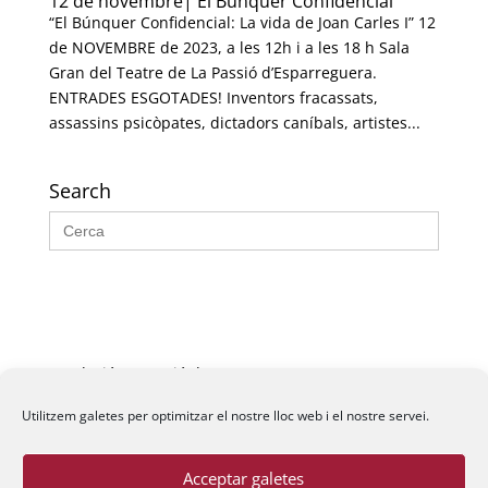
12 de novembre| El Búnquer Confidencial
“El Búnquer Confidencial: La vida de Joan Carles I” 12
de NOVEMBRE de 2023, a les 12h i a les 18 h Sala
Gran del Teatre de La Passió d’Esparreguera.
ENTRADES ESGOTADES! Inventors fracassats,
assassins psicòpates, dictadors caníbals, artistes...
Search
Search
for:
Fundació La Passió d’Esparreguera, 2026
Utilitzem galetes per optimitzar el nostre lloc web i el nostre servei.
Acceptar galetes