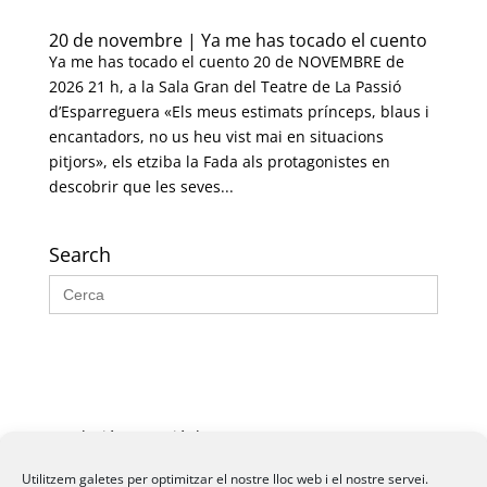
20 de novembre | Ya me has tocado el cuento
Ya me has tocado el cuento 20 de NOVEMBRE de
2026 21 h, a la Sala Gran del Teatre de La Passió
d’Esparreguera «Els meus estimats prínceps, blaus i
encantadors, no us heu vist mai en situacions
pitjors», els etziba la Fada als protagonistes en
descobrir que les seves...
Search
Search
for:
Fundació La Passió d’Esparreguera, 2026
Utilitzem galetes per optimitzar el nostre lloc web i el nostre servei.