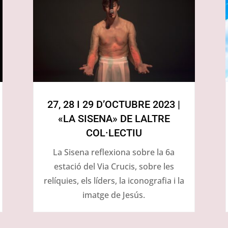
27, 28 I 29 D’OCTUBRE 2023 |
«LA SISENA» DE LALTRE
COL·LECTIU
La Sisena reflexiona sobre la 6a
estació del Via Crucis, sobre les
relíquies, els líders, la iconografia i la
imatge de Jesús.