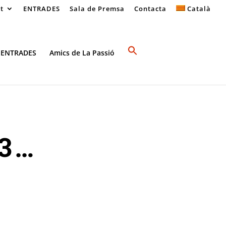
at
ENTRADES
Sala de Premsa
Contacta
Català
 ENTRADES
Amics de La Passió
23…