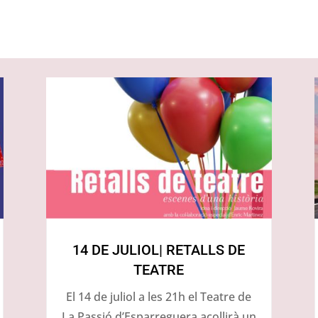
14 DE JULIOL| RETALLS DE
TEATRE
El 14 de juliol a les 21h el Teatre de
La Passió d’Esparreguera acollirà un