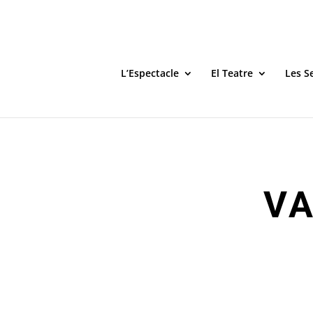
L’Espectacle
El Teatre
Les S
VA