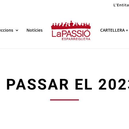
L’Entit
eccions
Notícies
CARTELLERA +
 PASSAR EL 20