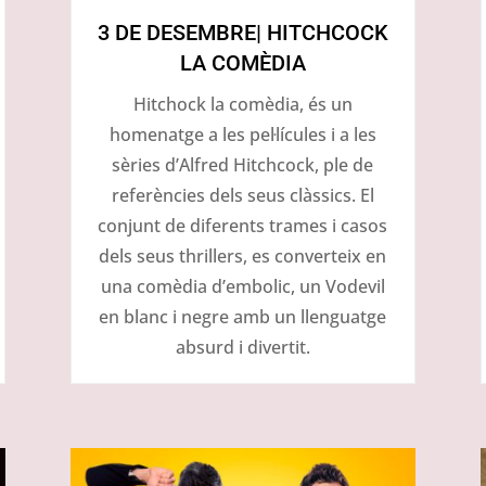
3 DE DESEMBRE| HITCHCOCK
LA COMÈDIA
Hitchock la comèdia, és un
homenatge a les pel·lícules i a les
sèries d’Alfred Hitchcock, ple de
referències dels seus clàssics. El
conjunt de diferents trames i casos
dels seus thrillers, es converteix en
una comèdia d’embolic, un Vodevil
en blanc i negre amb un llenguatge
absurd i divertit.